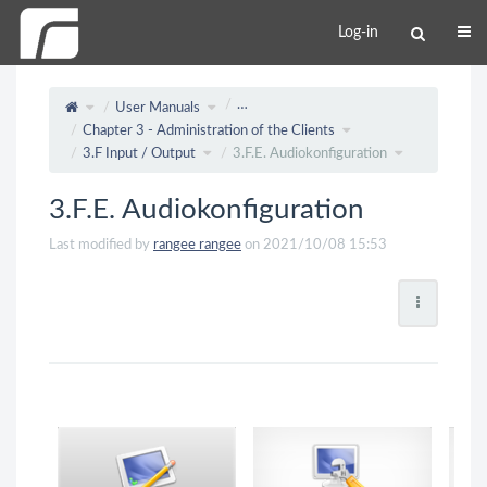
Log-in
…
User Manuals
Chapter 3 - Administration of the Clients
3.F Input / Output
3.F.E. Audiokonfiguration
3.F.E. Audiokonfiguration
Last modified by
rangee rangee
on 2021/10/08 15:53