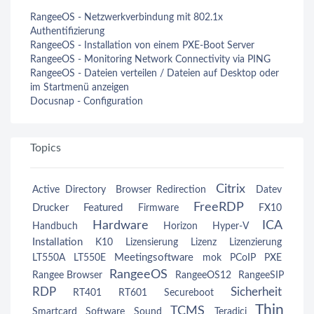
RangeeOS - Netzwerkverbindung mit 802.1x
Authentifizierung
RangeeOS - Installation von einem PXE-Boot Server
RangeeOS - Monitoring Network Connectivity via PING
RangeeOS - Dateien verteilen / Dateien auf Desktop oder
im Startmenü anzeigen
Docusnap - Configuration
Topics
Citrix
Active Directory
Browser Redirection
Datev
FreeRDP
Drucker
Featured
Firmware
FX10
Hardware
ICA
Handbuch
Horizon
Hyper-V
Installation
K10
Lizensierung
Lizenz
Lizenzierung
Meetingsoftware
LT550A
LT550E
mok
PCoIP
PXE
RangeeOS
Rangee Browser
RangeeOS12
RangeeSIP
RDP
Sicherheit
RT401
RT601
Secureboot
Thin
TCMS
Smartcard
Software
Sound
Teradici