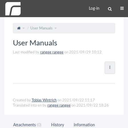
Log-in
User Manuals
User Manuals
Last modified by
rangee rangee
on 2021/09/29 10:12
Created by
Tobias Wintrich
on 2021/09/22 11:17
Translated into en by
rangee rangee
on 2021/09/22 18:26
Attachments
(0)
History
Information