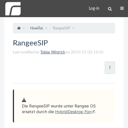
Log-in
HowTos
RangeeSIP
RangeeSIP
Last modified by
Tobias Wintrich
on 2023/11/20 16:10
Die RangeeSIP wurde unter Rangee OS
ersetzt durch die
HybridDesktop Fon
.