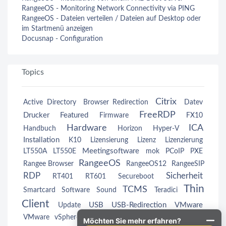
RangeeOS - Monitoring Network Connectivity via PING
RangeeOS - Dateien verteilen / Dateien auf Desktop oder
im Startmenü anzeigen
Docusnap - Configuration
Topics
Citrix
Active Directory
Browser Redirection
Datev
FreeRDP
Drucker
Featured
Firmware
FX10
Hardware
ICA
Handbuch
Horizon
Hyper-V
Installation
K10
Lizensierung
Lizenz
Lizenzierung
Meetingsoftware
LT550A
LT550E
mok
PCoIP
PXE
RangeeOS
Rangee Browser
RangeeOS12
RangeeSIP
RDP
Sicherheit
RT401
RT601
Secureboot
Thin
TCMS
Smartcard
Software
Sound
Teradici
Client
USB
USB-Redirection
VMware
Update
Wake
VMware vSphere
VMwareView
VMwareView
Möchten Sie mehr erfahren?