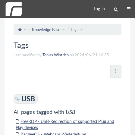
Log-in
Knowledge Base
Tags
Tags
Last modified by
Tobias Wintrich
on 2024/06/21 16:35
USB
All pages tagged with
USB
FreeRDP - USB-Redirection of supported Plug and
Play devices
RangeeOS - Webcam Weiterleitung