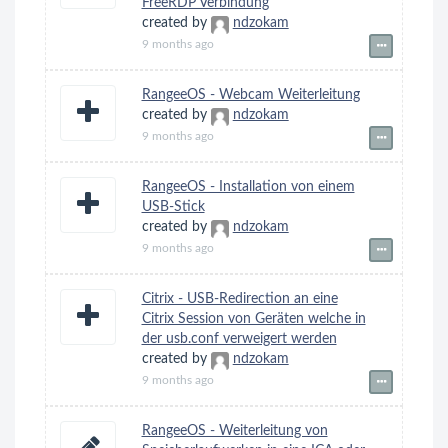
FreeRDP Verbindung
created by
ndzokam
9 months ago
RangeeOS - Webcam Weiterleitung
created by
ndzokam
9 months ago
RangeeOS - Installation von einem
USB-Stick
created by
ndzokam
9 months ago
Citrix - USB-Redirection an eine
Citrix Session von Geräten welche in
der usb.conf verweigert werden
created by
ndzokam
9 months ago
RangeeOS - Weiterleitung von