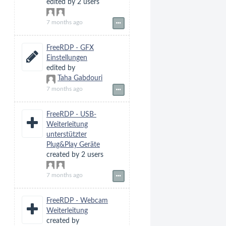
edited by 2 users
7 months ago
FreeRDP - GFX
Einstellungen
edited by
Taha Gabdouri
7 months ago
FreeRDP - USB-
Weiterleitung
unterstützter
Plug&Play Geräte
created by 2 users
7 months ago
FreeRDP - Webcam
Weiterleitung
created by