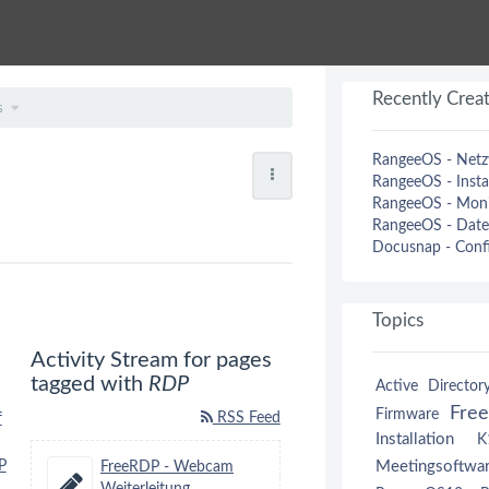
Recently Crea
s
RangeeOS - Netzw
RangeeOS - Insta
RangeeOS - Moni
RangeeOS - Datei
Docusnap - Confi
Topics
Activity Stream for pages
tagged with
RDP
Active Director
Fre
Firmware
RSS Feed
f
Installation
K
Meetingsoftwa
P
FreeRDP - Webcam