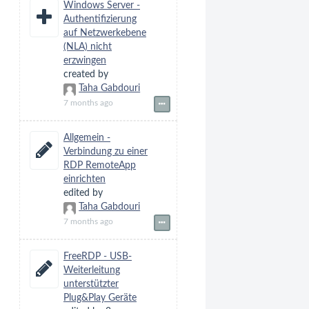
Windows Server -
Authentifizierung
auf Netzwerkebene
(NLA) nicht
erzwingen
created by
Taha Gabdouri
7 months ago
Allgemein -
Verbindung zu einer
RDP RemoteApp
einrichten
edited by
Taha Gabdouri
7 months ago
FreeRDP - USB-
Weiterleitung
unterstützter
Plug&Play Geräte