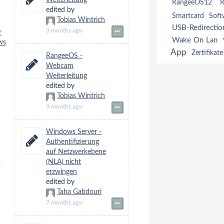
Weiterleitung
RangeeOS12
R
edited by
Smartcard
Soft
Tobias Wintrich
USB-Redirectio
3 months ago
r
Wake On Lan
ws
App
Zertifikate
RangeeOS -
Webcam
Weiterleitung
edited by
Tobias Wintrich
3 months ago
Windows Server -
Authentifizierung
auf Netzwerkebene
n
(NLA) nicht
erzwingen
edited by
Taha Gabdouri
7 months ago