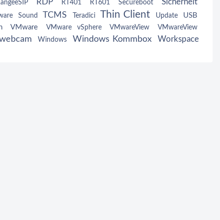
RDP
Sicherheit
angeeSIP
RT401
RT601
Secureboot
Thin Client
TCMS
USB
ware
Sound
Teradici
Update
n
VMware
VMware vSphere
VMwareView
VMwareView
webcam
Windows Kommbox
Workspace
Windows