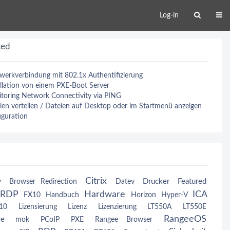
Log-in
ted
erkverbindung mit 802.1x Authentifizierung
llation von einem PXE-Boot Server
toring Network Connectivity via PING
en verteilen / Dateien auf Desktop oder im Startmenü anzeigen
guration
Citrix
Drucker
Featured
y
Browser Redirection
Datev
eRDP
Hardware
ICA
FX10
Handbuch
Horizon
Hyper-V
10
Lizensierung
Lizenz
Lizenzierung
LT550A
LT550E
RangeeOS
re
mok
PCoIP
PXE
Rangee Browser