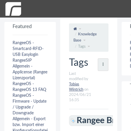
Featured
Knowledge
Base
RangeeOS -
Tags
Smartcard-RFID-
USB Easylogin
Tags
RangeeSIP
Allgemein -
Applicense (Rangee
Last
Lizenzportal)
modified by
RangeeOS -
Tobias
RangeeOS 13 FAQ
Wintrich
on
2024/06/21
RangeeOS -
16:35
Firmware - Update
/ Upgrade /
Downgrade
Rangee Brows
Allgemein - Export
bzw. Import einer
Konfigurationsdatei