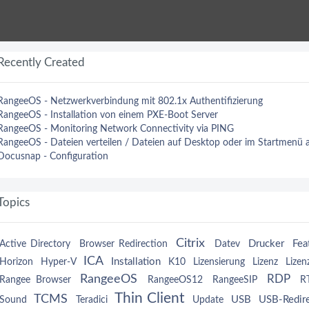
Recently Created
RangeeOS - Netzwerkverbindung mit 802.1x Authentifizierung
RangeeOS - Installation von einem PXE-Boot Server
RangeeOS - Monitoring Network Connectivity via PING
RangeeOS - Dateien verteilen / Dateien auf Desktop oder im Startmenü 
Docusnap - Configuration
Topics
Citrix
Drucker
Fea
Active Directory
Browser Redirection
Datev
ICA
Installation
Horizon
Hyper-V
K10
Lizensierung
Lizenz
Lizen
RangeeOS
RDP
er
Rangee Browser
RangeeOS12
RangeeSIP
R
Thin Client
TCMS
USB
USB-Redire
Sound
Teradici
Update