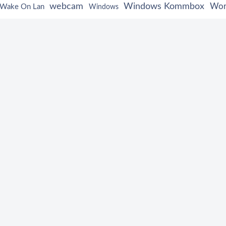
webcam
Windows Kommbox
Wor
Wake On Lan
Windows
ng