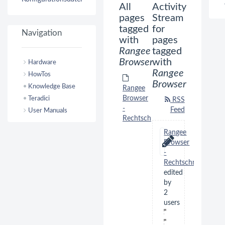
All
Activity
pages
Stream
tagged
for
Navigation
with
pages
Rangee
tagged
Browser
with
Hardware
Rangee
HowTos
Browser
Knowledge Base
Rangee
Teradici
Browser
RSS
-
Feed
User Manuals
Rechtschreibprüfung
Rangee
Browser
-
Rechtschreibprüfu
edited
by
2
users