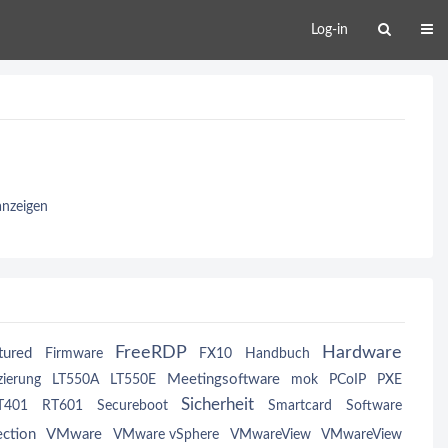
Log-in
anzeigen
FreeRDP
Hardware
tured
Firmware
FX10
Handbuch
Meetingsoftware
zierung
LT550A
LT550E
mok
PCoIP
PXE
Sicherheit
T401
RT601
Secureboot
Smartcard
Software
ction
VMware
VMware vSphere
VMwareView
VMwareView