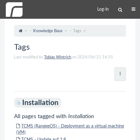
Log-in
Knowledge Base
Tags
Tags
Last modified by
Tobias Wintrich
on 2024/06/21 16:35
Installation
All pages tagged with
Installation
TCMS (RangeeOS) - Deployment as a virtual machine
(VM)
TCMS - Update auf 1.8