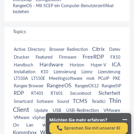
RangeeOS - Mit SCEP ein Computer-Benutzerzertifikat
beziehen
Topics
Citrix
Active Directory
Browser Redirection
Datev
FreeRDP
Drucker
Featured
Firmware
FX10
Hardware
ICA
Handbuch
Horizon
Hyper-V
Installation
K10
Lizensierung
Lizenz
Lizenzierung
Meetingsoftware
LT550A
LT550E
mok
PCoIP
PXE
RangeeOS
Rangee Browser
RangeeOS12
RangeeSIP
RDP
Sicherheit
RT401
RT601
Secureboot
Thin
TCMS
Smartcard
Software
Sound
Teradici
Client
USB
USB-Redirection
VMware
Update
Wake
VMware vSphere
VMwareView
VMwareView
Möchten Sie mehr erfahren?
webcam
Windows
On Lan
Windows
Sprechen Sie mit unserer KI
Kommbox
Workspace App
Zertifikate