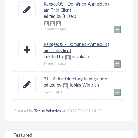
RangeeOS - Domänen-Anmeldung
am Thin Client
edited by 3 users
9 months ago
RangeeOS - Domänen-Anmeldung
am Thin Client
created by
ndzokam
9 months ago
3.H. ActiveDirectory Konfiguration
edited by
Tobias Wintrich
3 years ago
Created by
Tobias Wintrich
on 2021/09/21 14:30
Featured