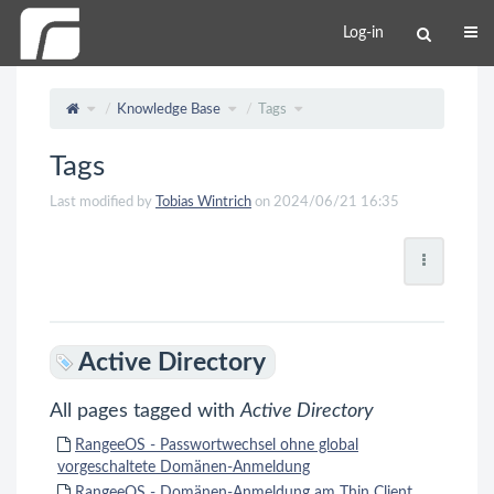
Log-in
Knowledge Base
Tags
Tags
Last modified by
Tobias Wintrich
on 2024/06/21 16:35
Active Directory
All pages tagged with
Active Directory
RangeeOS - Passwortwechsel ohne global
vorgeschaltete Domänen-Anmeldung
RangeeOS - Domänen-Anmeldung am Thin Client