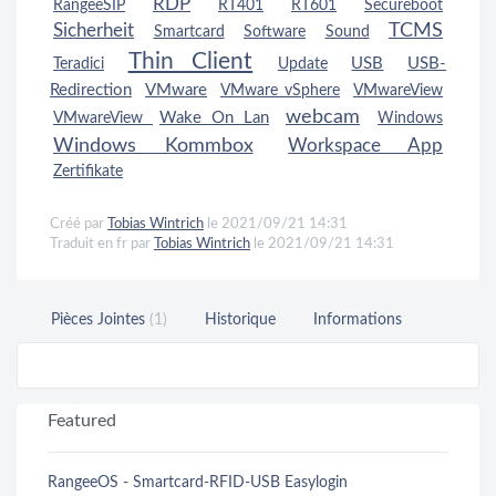
RDP
RangeeSIP
RT401
RT601
Secureboot
TCMS
Sicherheit
Smartcard
Software
Sound
Thin Client
USB
USB-
Teradici
Update
Redirection
VMware
VMware vSphere
VMwareView
webcam
Wake On Lan
VMwareView
Windows
Windows Kommbox
Workspace App
Zertifikate
Créé par
Tobias Wintrich
le 2021/09/21 14:31
Traduit en fr par
Tobias Wintrich
le 2021/09/21 14:31
Pièces Jointes
(1)
Historique
Informations
Featured
RangeeOS - Smartcard-RFID-USB Easylogin