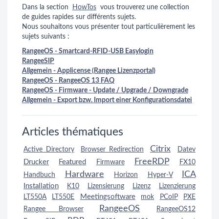
Dans la section
HowTos
vous trouverez une collection
de guides rapides sur différents sujets.
Nous souhaitons vous présenter tout particulièrement les
sujets suivants :
RangeeOS - Smartcard-RFID-USB Easylogin
RangeeSIP
Allgemein - Applicense (Rangee Lizenzportal)
RangeeOS - RangeeOS 13 FAQ
RangeeOS - Firmware - Update / Upgrade / Downgrade
Allgemein - Export bzw. Import einer Konfigurationsdatei
Articles thématiques
Citrix
Active Directory
Browser Redirection
Datev
FreeRDP
Drucker
Featured
Firmware
FX10
Hardware
ICA
Handbuch
Horizon
Hyper-V
Installation
K10
Lizensierung
Lizenz
Lizenzierung
Meetingsoftware
LT550A
LT550E
mok
PCoIP
PXE
RangeeOS
Rangee Browser
RangeeOS12