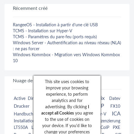
Récemment créé
RangeeOS - Installation à partir d’une clé USB
TCMS - Installation sur Hyper‑V
TCMS - Paramètres du pare-feu (ports requis)
Windows Server - Authentification au niveau réseau (NLA)
: ne pas forcer
Windows Kommbox - Migration vers Windows Kommbox
10
Nuage de tags
This site uses cookies to
improve your browsing
experience, to perform
Citrix
Active Directory
Browser Redirection
Datev
analytics and for
FreeRDP
Drucker
Featured
Firmware
FX10
advertising. By clicking
I
Hardware
ICA
accept all Cookies
you agree
Handbuch
Horizon
Hyper-V
to the use of cookies on
Installation
K10
Lizensierung
Lizenz
Lizenzierung
your device. If you'd like to
Meetingsoftware
LT550A
LT550E
mok
PCoIP
PXE
change your preferences