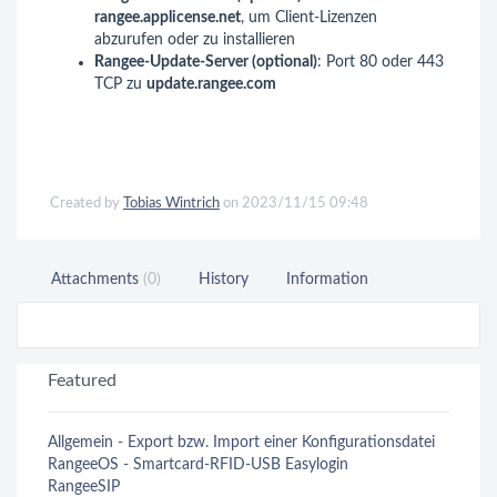
rangee.applicense.net
, um Client-Lizenzen
abzurufen oder zu installieren
Rangee-Update-Server (optional)
: Port 80 oder 443
TCP zu
update.rangee.com
Created by
Tobias Wintrich
on 2023/11/15 09:48
Attachments
(0)
History
Information
Featured
Allgemein - Export bzw. Import einer Konfigurationsdatei
RangeeOS - Smartcard-RFID-USB Easylogin
RangeeSIP