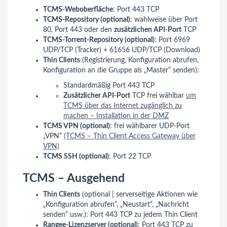
TCMS-Weboberfläche
: Port 443 TCP
TCMS-Repository (optional)
: wahlweise über Port
80, Port 443 oder den
zusätzlichen API-Port
TCP
TCMS-Torrent-Repository (optional)
: Port 6969
UDP/TCP (Tracker) + 61656 UDP/TCP (Download)
Thin Clients
(Registrierung, Konfiguration abrufen,
Konfiguration an die Gruppe als „Master“ senden):
Standardmäßig Port 443 TCP
Zusätzlicher API-Port
TCP frei wählbar
um
TCMS über das Internet zugänglich zu
machen – Installation in der DMZ
TCMS VPN (optional)
: frei wählbarer UDP-Port
„VPN“
(TCMS – Thin Client Access Gateway über
VPN)
TCMS SSH (optional)
: Port 22 TCP
TCMS – Ausgehend
Thin Clients
(optional | serverseitige Aktionen wie
„Konfiguration abrufen“, „Neustart“, „Nachricht
senden“ usw.): Port 443 TCP zu jedem Thin Client
Rangee-Lizenzserver (optional)
: Port 443 TCP zu