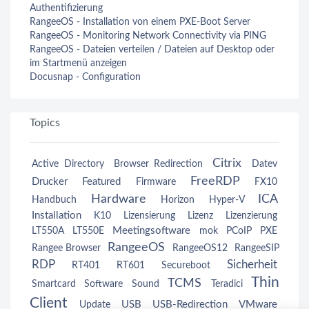
Authentifizierung
RangeeOS - Installation von einem PXE-Boot Server
RangeeOS - Monitoring Network Connectivity via PING
RangeeOS - Dateien verteilen / Dateien auf Desktop oder
im Startmenü anzeigen
Docusnap - Configuration
Topics
Citrix
Active Directory
Browser Redirection
Datev
FreeRDP
Drucker
Featured
Firmware
FX10
Hardware
ICA
Handbuch
Horizon
Hyper-V
Installation
K10
Lizensierung
Lizenz
Lizenzierung
Meetingsoftware
LT550A
LT550E
mok
PCoIP
PXE
RangeeOS
Rangee Browser
RangeeOS12
RangeeSIP
RDP
Sicherheit
RT401
RT601
Secureboot
Thin
TCMS
Smartcard
Software
Sound
Teradici
Client
USB
USB-Redirection
VMware
Update