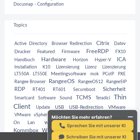
Docusnap - Configuration
Topics
Citrix
Active Directory
Browser Redirection
Datev
FreeRDP
Drucker
Featured
Firmware
FX10
Hardware
ICA
Handbuch
Horizon
Hyper-V
Installation
K10
Lizensierung
Lizenz
Lizenzierung
Meetingsoftware
LT550A
LT550E
mok
PCoIP
PXE
RangeeOS
Rangee Browser
RangeeOS12
RangeeSIP
RDP
Sicherheit
RT401
RT601
Secureboot
Thin
TCMS
Smartcard
Software
Sound
Teradici
Client
USB
USB-Redirection
VMware
Update
Wake
VMware vSphere
VMwareView
VMwareView
Möchten Sie mehr erfahren?
webcam
Windows
On Lan
Windows
Sprechen Sie mit unserer KI
Kommbox
Workspace App
Zertifikate
Schreiben Sie mit unserer KI