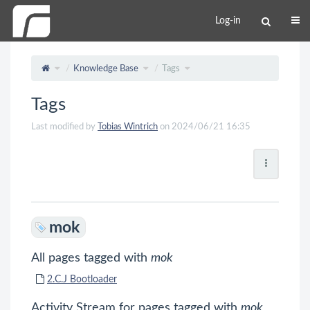
Log-in
Knowledge Base
Tags
Tags
Last modified by
Tobias Wintrich
on 2024/06/21 16:35
mok
All pages tagged with
mok
2.C.J Bootloader
Activity Stream for pages tagged with
mok