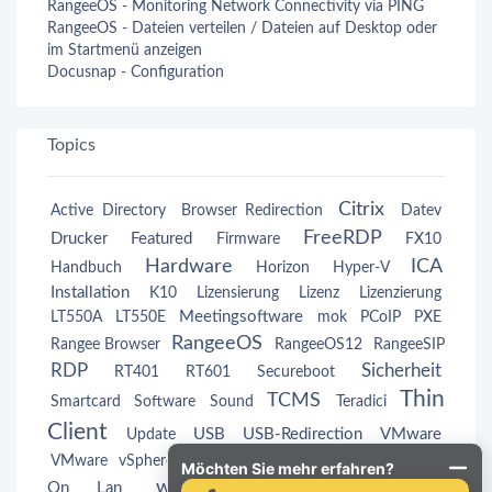
RangeeOS - Monitoring Network Connectivity via PING
RangeeOS - Dateien verteilen / Dateien auf Desktop oder
im Startmenü anzeigen
Docusnap - Configuration
Topics
Citrix
Active Directory
Browser Redirection
Datev
FreeRDP
Drucker
Featured
Firmware
FX10
Hardware
ICA
Handbuch
Horizon
Hyper-V
Installation
K10
Lizensierung
Lizenz
Lizenzierung
Meetingsoftware
LT550A
LT550E
mok
PCoIP
PXE
RangeeOS
Rangee Browser
RangeeOS12
RangeeSIP
RDP
Sicherheit
RT401
RT601
Secureboot
Thin
TCMS
Smartcard
Software
Sound
Teradici
Client
USB
USB-Redirection
VMware
Update
Wake
VMware vSphere
VMwareView
VMwareView
Möchten Sie mehr erfahren?
webcam
Windows
On Lan
Windows