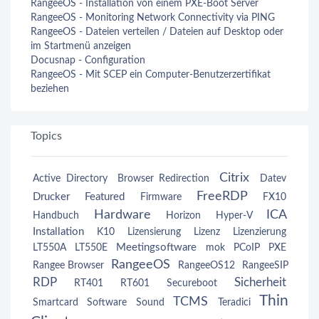
RangeeOS - Installation von einem PXE-Boot Server
RangeeOS - Monitoring Network Connectivity via PING
RangeeOS - Dateien verteilen / Dateien auf Desktop oder
im Startmenü anzeigen
Docusnap - Configuration
RangeeOS - Mit SCEP ein Computer-Benutzerzertifikat
beziehen
Topics
Citrix
Active Directory
Browser Redirection
Datev
FreeRDP
Drucker
Featured
Firmware
FX10
Hardware
ICA
Handbuch
Horizon
Hyper-V
Installation
K10
Lizensierung
Lizenz
Lizenzierung
Meetingsoftware
LT550A
LT550E
mok
PCoIP
PXE
RangeeOS
Rangee Browser
RangeeOS12
RangeeSIP
RDP
Sicherheit
RT401
RT601
Secureboot
Thin
TCMS
Smartcard
Software
Sound
Teradici