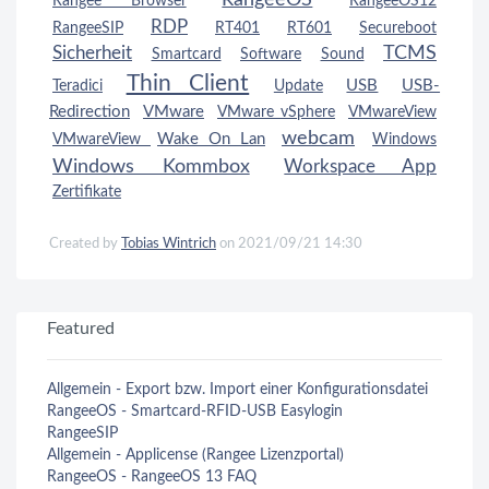
Rangee Browser
RangeeOS12
RDP
RangeeSIP
RT401
RT601
Secureboot
TCMS
Sicherheit
Smartcard
Software
Sound
Thin Client
USB
USB-
Teradici
Update
Redirection
VMware
VMware vSphere
VMwareView
webcam
Wake On Lan
VMwareView
Windows
Windows Kommbox
Workspace App
Zertifikate
Created by
Tobias Wintrich
on 2021/09/21 14:30
Featured
Allgemein - Export bzw. Import einer Konfigurationsdatei
RangeeOS - Smartcard-RFID-USB Easylogin
RangeeSIP
Allgemein - Applicense (Rangee Lizenzportal)
RangeeOS - RangeeOS 13 FAQ