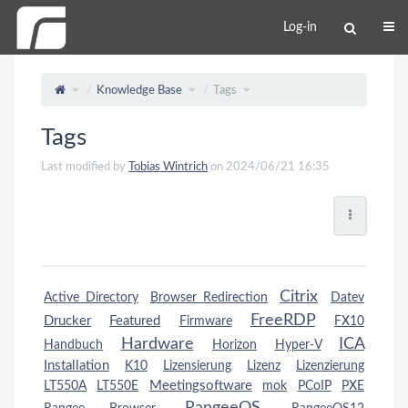
Log-in
Knowledge Base
Tags
Tags
Last modified by
Tobias Wintrich
on 2024/06/21 16:35
Citrix
Active Directory
Browser Redirection
Datev
FreeRDP
Drucker
Featured
Firmware
FX10
Hardware
ICA
Handbuch
Horizon
Hyper-V
Installation
K10
Lizensierung
Lizenz
Lizenzierung
Meetingsoftware
LT550A
LT550E
mok
PCoIP
PXE
RangeeOS